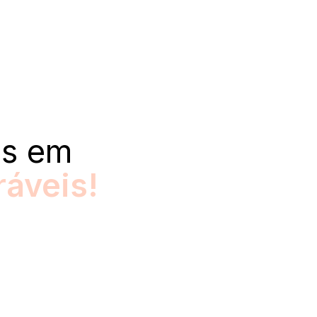
as em
áveis!
Fidelizam. Cuidamos de