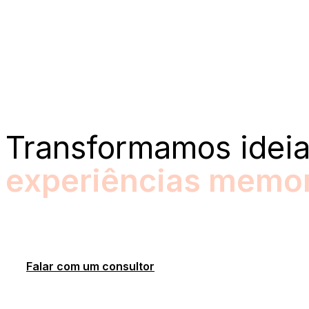
FOLHA STANDS
Transformamos idei
experiências memor
Há 30 Anos Transformamos Eventos em experiências que Engajam e 
todos os detalhes para criar uma experiência Inesquecível.
Falar com um consultor