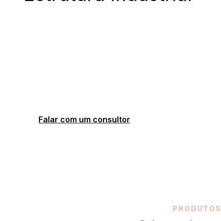
Sede de 3000 m²:
Área de produção com 9 m de pé-direito
e 3 docas.
Setores internos:
Área de produção com 9 m de pé-direito e 3
docas.
Parque de máquinas:
CNC de última geração, corte a laser, vacuum
forming e plotters.
Falar com um consultor
PRODUTO